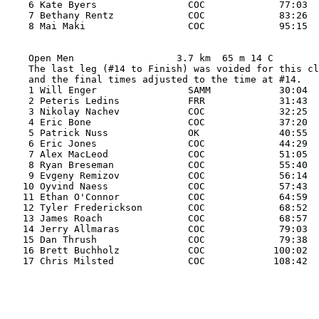
    6 Kate Byers                COC             77:03 

    7 Bethany Rentz             COC             83:26 

    8 Mai Maki                  COC             95:15 

    Open Men                  3.7 km  65 m 14 C 

    The last leg (#14 to Finish) was voided for this cl
    and the final times adjusted to the time at #14.

    1 Will Enger                SAMM            30:04 

    2 Peteris Ledins            FRR             31:43 

    3 Nikolay Nachev            COC             32:25 

    4 Eric Bone                 COC             37:20 

    5 Patrick Nuss              OK              40:55 

    6 Eric Jones                COC             44:29 

    7 Alex MacLeod              COC             51:05 

    8 Ryan Breseman             COC             55:40 

    9 Evgeny Remizov            COC             56:14 

   10 Oyvind Naess              COC             57:43 

   11 Ethan O'Connor            COC             64:59 

   12 Tyler Frederickson        COC             68:52 

   13 James Roach               COC             68:57 

   14 Jerry Allmaras            COC             79:03 

   15 Dan Thrush                COC             79:38 

   16 Brett Buchholz            COC            100:02 

   17 Chris Milsted             COC            108:42 
