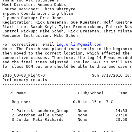
Thank You All Volunteers!

Meet Director: Amanda Dabbs

Course Designer: Chris Whitmyre

E-punch Coordinator: Ing Uhlin

E-punch Backup: Eric Jones

Registration: Rick Breseman, Sue Kuestner, Rolf Kuestne
Start Line: Sarah Keyt, Tyler Frederickson, Patrick Nus
Control Pickup: Mike Schuh, Rick Breseman, Chris Milste
Newcomer Instruction: Mike Schuh

For corrections, email 
ing.uhlin@gmail.com
Note: The Finish was placed incorrectly in the beginnin
then moved to the correct location, which affected the 
competitive classes. Therefore, the leg 14-F was voided
and the final times adjusted. The leg 14-F is still vis
for class UOM but one should be able to draw and save r
-------------------------------------------------------
2016_UO-03_Night-O                    Sun 3/13/2016 10:
Preliminary results

-------------------------------------------------------
   Pl Name                      Club/School      Time 

    Beginner                  0.8 km  15 m  7 C 

    1 Patrick Lamphere_Group    None            14:53 

    2 Gretchen Walla_Group      None            23:18 

    3 Jordan Maki-Richards      None            23:50 
