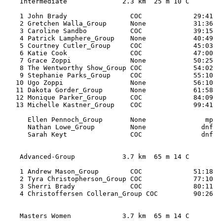
    Intermediate              2.3 km  25 m 10 C 

    1 John Brady                COC             29:41 

    2 Gretchen Walla_Group      None            31:36 

    3 Caroline Sandbo           COC             39:15 

    4 Patrick Lamphere_Group    None            40:49 

    5 Courtney Cutler_Group     COC             45:03 

    6 Katie Cook                COC             47:00 

    7 Grace Zoppi               None            50:25 

    8 The Wentworthy Show_Group COC             54:02 

    9 Stephanie Parks_Group     COC             55:10 

   10 Ugo Zoppi                 None            56:10 

   11 Dakota Gorder_Group       None            61:58 

   12 Monique Parker_Group      COC             84:09 

   13 Michelle Kastner_Group    COC             99:41 

      Ellen Pennoch_Group       None               mp 

      Nathan Lowe_Group         None              dnf

      Sarah Keyt                COC               dnf 

    Advanced-Group            3.7 km  65 m 14 C 

    1 Andrew Mason_Group        COC             51:18 

    2 Tyra Christopherson_Group COC             77:10 

    3 Sherri Brady              COC             80:11 

    4 Christoffersen Colleran_Group COC         90:26 

    Masters Women             3.7 km  65 m 14 C 
