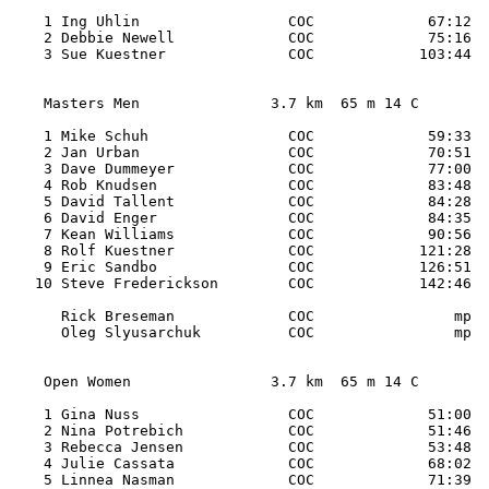
    1 Ing Uhlin                 COC             67:12 

    2 Debbie Newell             COC             75:16 

    3 Sue Kuestner              COC            103:44 

    Masters Men               3.7 km  65 m 14 C 

    1 Mike Schuh                COC             59:33 

    2 Jan Urban                 COC             70:51 

    3 Dave Dummeyer             COC             77:00 

    4 Rob Knudsen               COC             83:48 

    5 David Tallent             COC             84:28 

    6 David Enger               COC             84:35 

    7 Kean Williams             COC             90:56 

    8 Rolf Kuestner             COC            121:28 

    9 Eric Sandbo               COC            126:51 

   10 Steve Frederickson        COC            142:46 

      Rick Breseman             COC                mp 

      Oleg Slyusarchuk          COC                mp 

    Open Women                3.7 km  65 m 14 C 

    1 Gina Nuss                 COC             51:00 

    2 Nina Potrebich            COC             51:46 

    3 Rebecca Jensen            COC             53:48 

    4 Julie Cassata             COC             68:02 

    5 Linnea Nasman             COC             71:39 
